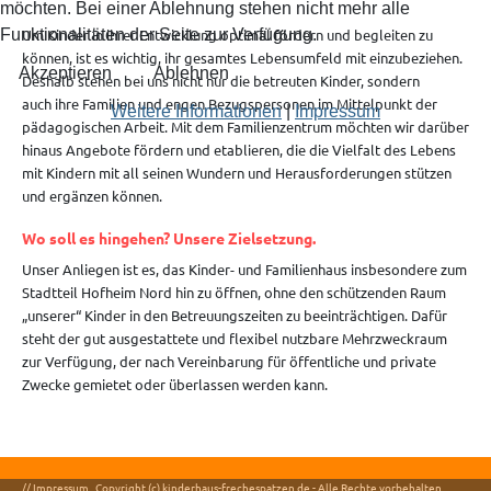
möchten. Bei einer Ablehnung stehen nicht mehr alle
Um Kinder in ihrer Entwicklung optimal fördern und begleiten zu
Funktionalitäten der Seite zur Verfügung.
können, ist es wichtig, ihr gesamtes Lebensumfeld mit einzubeziehen.
Akzeptieren
Ablehnen
Deshalb stehen bei uns nicht nur die betreuten Kinder, sondern
auch ihre Familien und engen Bezugspersonen im Mittelpunkt der
Weitere Informationen
|
Impressum
pädagogischen Arbeit. Mit dem Familienzentrum möchten wir darüber
hinaus Angebote fördern und etablieren, die die Vielfalt des Lebens
mit Kindern mit all seinen Wundern und Herausforderungen stützen
und ergänzen können.
Wo soll es hingehen? Unsere Zielsetzung.
Unser Anliegen ist es, das Kinder- und Familienhaus insbesondere zum
Stadtteil Hofheim Nord hin zu öffnen, ohne den schützenden Raum
„unserer“ Kinder in den Betreuungszeiten zu beeinträchtigen. Dafür
steht der gut ausgestattete und flexibel nutzbare Mehrzweckraum
zur Verfügung, der nach Vereinbarung für öffentliche und private
Zwecke gemietet oder überlassen werden kann.
// Impressum
Copyright (c) kinderhaus-frechespatzen.de - Alle Rechte vorbehalten.