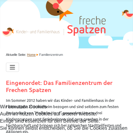
Aktuelle Seite:
Home
Familienzentrum
Eingenordet: Das Familienzentrum der
Frechen Spatzen
Im Sommer 2012 haben wir das Kinder- und Familienhaus in der
Fichtestraße 20 in Hofheim bezogen und sind seitdem zum festen
Wir benutzen Cookies
Bestandteil von "Hofheim Nord" geworden. Unsere drei
Auch wir nutzen Cookies auf unserer Website.
Kindergruppen samt Erzieherinnen sind gern gesehen in der
Einige sind essenziell für den Betrieb der Seite.
Nachbarschaft und bringen sich bei zahlreichen Stadtteilfesten und
Sie können selbst entscheiden, ob Sie die Cookies zulassen
Aktionen ein.